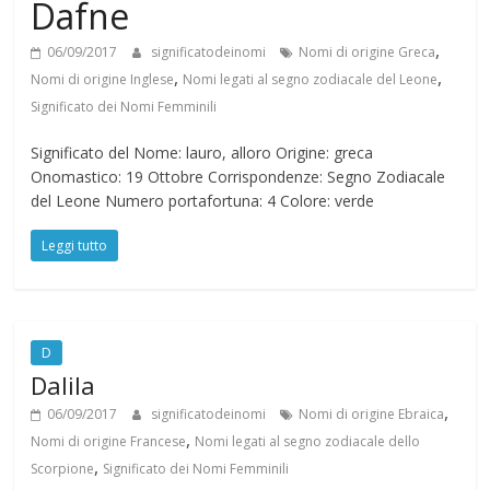
Dafne
N
,
06/09/2017
significatodeinomi
Nomi di origine Greca
,
,
Nomi di origine Inglese
Nomi legati al segno zodiacale del Leone
o
Significato dei Nomi Femminili
m
Significato del Nome: lauro, alloro Origine: greca
Onomastico: 19 Ottobre Corrispondenze: Segno Zodiacale
del Leone Numero portafortuna: 4 Colore: verde
i
Leggi tutto
D
Dalila
,
06/09/2017
significatodeinomi
Nomi di origine Ebraica
,
Nomi di origine Francese
Nomi legati al segno zodiacale dello
,
Scorpione
Significato dei Nomi Femminili