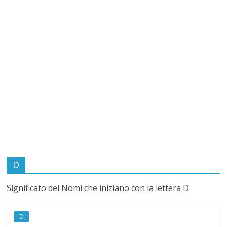
i
c
a
t
o
d
D
e
Significato dei Nomi che iniziano con la lettera D
i
D