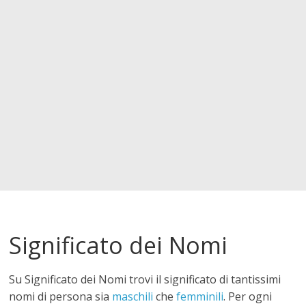
i
c
a
t
o
d
Significato dei Nomi
e
Su Significato dei Nomi trovi il significato di tantissimi
i
nomi di persona sia
maschili
che
femminili
. Per ogni