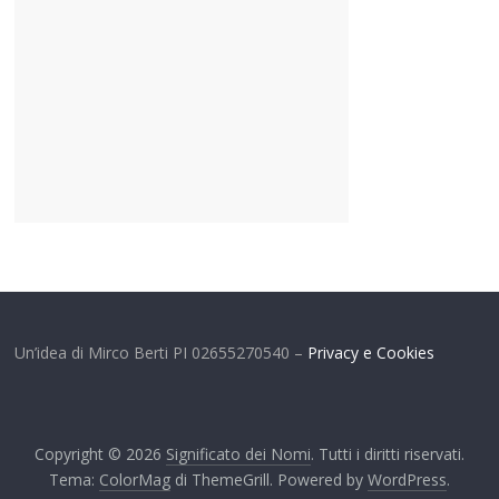
Un’idea di Mirco Berti PI 02655270540 –
Privacy e Cookies
Copyright © 2026
Significato dei Nomi
. Tutti i diritti riservati.
Tema:
ColorMag
di ThemeGrill. Powered by
WordPress
.