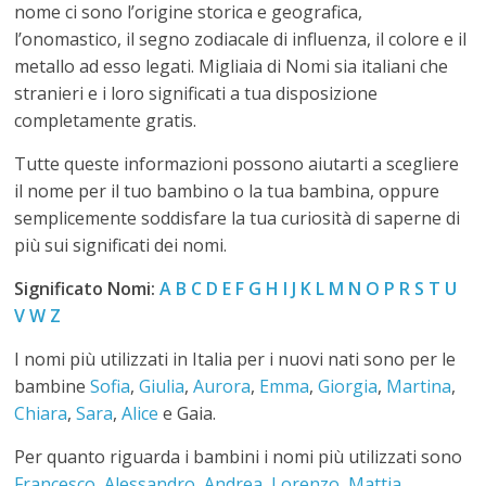
nome ci sono l’origine storica e geografica,
N
l’onomastico, il segno zodiacale di influenza, il colore e il
metallo ad esso legati. Migliaia di Nomi sia italiani che
o
stranieri e i loro significati a tua disposizione
completamente gratis.
m
Tutte queste informazioni possono aiutarti a scegliere
il nome per il tuo bambino o la tua bambina, oppure
i
semplicemente soddisfare la tua curiosità di saperne di
più sui significati dei nomi.
Significato Nomi:
A
B
C
D
E
F
G
H
I
J
K
L
M
N
O
P
R
S
T
U
V
W
Z
I nomi più utilizzati in Italia per i nuovi nati sono per le
bambine
Sofia
,
Giulia
,
Aurora
,
Emma
,
Giorgia
,
Martina
,
Chiara
,
Sara
,
Alice
e Gaia.
Per quanto riguarda i bambini i nomi più utilizzati sono
Francesco
,
Alessandro
,
Andrea
,
Lorenzo
,
Mattia
,