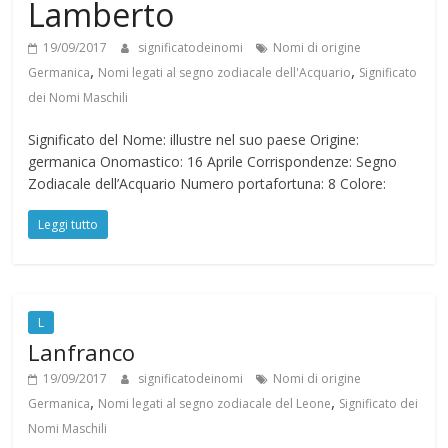
Lamberto
N
19/09/2017
significatodeinomi
Nomi di origine
,
,
Germanica
Nomi legati al segno zodiacale dell'Acquario
Significato
o
dei Nomi Maschili
m
Significato del Nome: illustre nel suo paese Origine:
germanica Onomastico: 16 Aprile Corrispondenze: Segno
Zodiacale dell’Acquario Numero portafortuna: 8 Colore:
i
Leggi tutto
L
Lanfranco
19/09/2017
significatodeinomi
Nomi di origine
,
,
Germanica
Nomi legati al segno zodiacale del Leone
Significato dei
Nomi Maschili