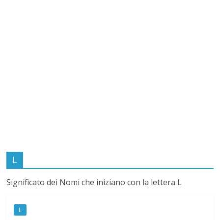
i
c
a
t
o
d
L
e
Significato dei Nomi che iniziano con la lettera L
i
L