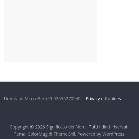
Un’idea di Mirco Berti PI 02655270540 –
Privacy e Cookies
Copyright © 2026
Significato dei Nomi
. Tutti i diritti riservati.
Tema:
ColorMag
di ThemeGrill. Powered by
WordPress
.