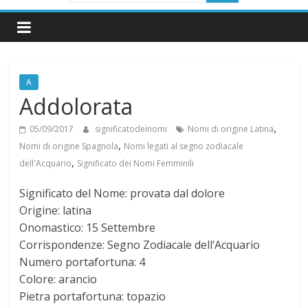
i
g
A
n
Addolorata
i
,
05/09/2017
significatodeinomi
Nomi di origine Latina
,
Nomi di origine Spagnola
Nomi legati al segno zodiacale
,
f
dell'Acquario
Significato dei Nomi Femminili
Significato del Nome: provata dal dolore
i
Origine: latina
Onomastico: 15 Settembre
c
Corrispondenze: Segno Zodiacale dell’Acquario
Numero portafortuna: 4
a
Colore: arancio
Pietra portafortuna: topazio