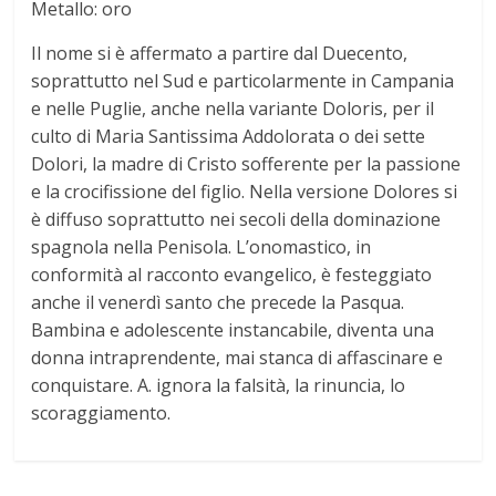
Metallo: oro
t
Il nome si è affermato a partire dal Duecento,
o
soprattutto nel Sud e particolarmente in Campania
e nelle Puglie, anche nella variante Doloris, per il
d
culto di Maria Santissima Addolorata o dei sette
Dolori, la madre di Cristo sofferente per la passione
e la crocifissione del figlio. Nella versione Dolores si
e
è diffuso soprattutto nei secoli della dominazione
spagnola nella Penisola. L’onomastico, in
i
conformità al racconto evangelico, è festeggiato
anche il venerdì santo che precede la Pasqua.
N
Bambina e adolescente instancabile, diventa una
donna intraprendente, mai stanca di affascinare e
o
conquistare. A. ignora la falsità, la rinuncia, lo
scoraggiamento.
m