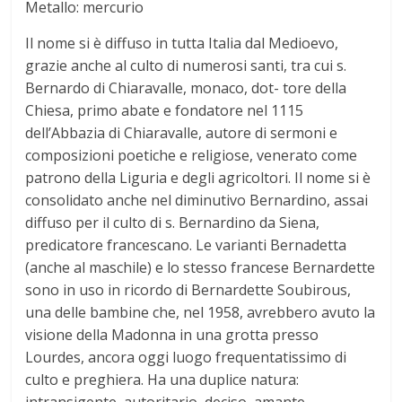
Metallo: mercurio
t
Il nome si è diffuso in tutta Italia dal Medioevo,
o
grazie anche al culto di numerosi santi, tra cui s.
Bernardo di Chiaravalle, monaco, dot- tore della
d
Chiesa, primo abate e fondatore nel 1115
dell’Abbazia di Chiaravalle, autore di sermoni e
composizioni poetiche e religiose, venerato come
e
patrono della Liguria e degli agricoltori. Il nome si è
consolidato anche nel diminutivo Bernardino, assai
i
diffuso per il culto di s. Bernardino da Siena,
predicatore francescano. Le varianti Bernadetta
N
(anche al maschile) e lo stesso francese Bernardette
sono in uso in ricordo di Bernardette Soubirous,
o
una delle bambine che, nel 1958, avrebbero avuto la
visione della Madonna in una grotta presso
m
Lourdes, ancora oggi luogo frequentatissimo di
culto e preghiera. Ha una duplice natura: