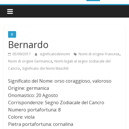
i
g
B
n
Bernardo
i
,
05/09/2017
significatodeinomi
Nomi di origine Francese
,
Nomi di origine Germanica
Nomi legati al segno zodiacale del
,
f
Cancro
Significato dei Nomi Maschili
Significato del Nome: orso coraggioso, valoroso
i
Origine: germanica
Onomastico: 20 Agosto
c
Corrispondenze: Segno Zodiacale del Cancro
Numero portafortuna: 8
a
Colore: viola
Pietra portafortuna: cornalina