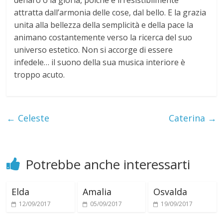
denaro o la gloria, poichè è irresistibilmente
i
attratta dall’armonia delle cose, dal bello. E la grazia
unita alla bellezza della semplicità e della pace la
animano costantemente verso la ricerca del suo
universo estetico. Non si accorge di essere
infedele… il suono della sua musica interiore è
troppo acuto.
←
Celeste
Caterina
→
Potrebbe anche interessarti
Elda
Amalia
Osvalda
12/09/2017
05/09/2017
19/09/2017