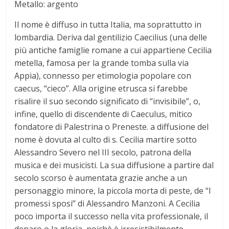
Metallo: argento
t
Il nome è diffuso in tutta Italia, ma soprattutto in
o
lombardia. Deriva dal gentilizio Caecilius (una delle
più antiche famiglie romane a cui appartiene Cecilia
d
metella, famosa per la grande tomba sulla via
Appia), connesso per etimologia popolare con
caecus, “cieco”. Alla origine etrusca si farebbe
e
risalire il suo secondo significato di “invisibile”, o,
infine, quello di discendente di Caeculus, mitico
i
fondatore di Palestrina o Preneste. a diffusione del
nome è dovuta al culto di s. Cecilia martire sotto
N
Alessandro Severo nel III secolo, patrona della
musica e dei musicisti. La sua diffusione a partire dal
o
secolo scorso è aumentata grazie anche a un
personaggio minore, la piccola morta di peste, de “I
m
promessi sposi” di Alessandro Manzoni. A Cecilia
poco importa il successo nella vita professionale, il