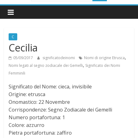
i
g
C
n
Cecilia
i
,
05/09/2017
significatodeinomi
Nomi di origine Etrusca
,
Nomi legati al segno zodiacale dei Gemelli
Significato dei Nomi
f
Femminili
Significato del Nome: cieca, invisibile
i
Origine: etrusca
Onomastico: 22 Novembre
c
Corrispondenze: Segno Zodiacale dei Gemelli
Numero portafortuna: 1
a
Colore: azzurro
Pietra portafortuna: zaffiro