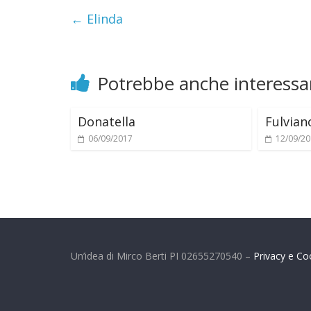
m
←
Elinda
i
Potrebbe anche interessar
Donatella
Fulvian
06/09/2017
12/09/2
Un’idea di Mirco Berti PI 02655270540 –
Privacy e Co