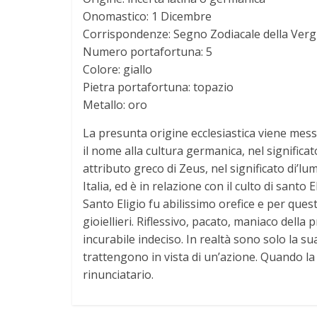
a
Onomastico: 1 Dicembre
Corrispondenze: Segno Zodiacale della Verg
t
Numero portafortuna: 5
Colore: giallo
Pietra portafortuna: topazio
o
Metallo: oro
d
La presunta origine ecclesiastica viene messa
il nome alla cultura germanica, nel significato
e
attributo greco di Zeus, nel significato di’lu
Italia, ed è in relazione con il culto di sant
Santo Eligio fu abilissimo orefice e per ques
i
gioiellieri. Riflessivo, pacato, maniaco della
incurabile indeciso. In realtà sono solo la su
N
trattengono in vista di un’azione. Quando la
rinunciatario.
o