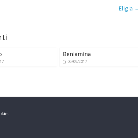
Eligia
ti
o
Beniamina
017
05/09/2017
okies