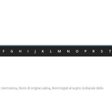
F
G
H
I
J
K
L
M
N
O
P
R
S
T
,
,
e Germanica
Nomi di origine Latina
Nomi legati al segno zodiacale della