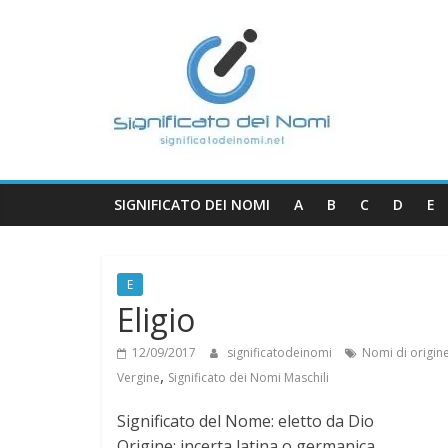
Salta
S
al
contenuto
i
g
n
SIGNIFICATO DEI NOMI
A
B
C
D
E
i
E
f
Eligio
12/09/2017
significatodeinomi
Nomi di origin
i
,
Vergine
Significato dei Nomi Maschili
c
Significato del Nome: eletto da Dio
Origine: incerta latina o germanica