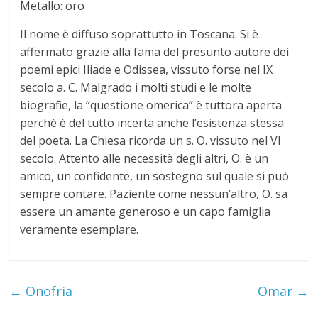
Metallo: oro
t
Il nome è diffuso soprattutto in Toscana. Si è
o
affermato grazie alla fama del presunto autore dei
poemi epici Iliade e Odissea, vissuto forse nel IX
d
secolo a. C. Malgrado i molti studi e le molte
biografie, la “questione omerica” è tuttora aperta
perchè è del tutto incerta anche l’esistenza stessa
e
del poeta. La Chiesa ricorda un s. O. vissuto nel VI
secolo. Attento alle necessità degli altri, O. è un
i
amico, un confidente, un sostegno sul quale si può
sempre contare. Paziente come nessun’altro, O. sa
N
essere un amante generoso e un capo famiglia
veramente esemplare.
o
m
←
Onofria
Omar
→