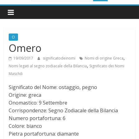
i
g
O
n
Omero
i
,
19/09/2017
significatodeinomi
Nomi di origine Greca
,
Nomi legati al segno zodiacale della Bilancia
Significato dei Nomi
f
Maschili
Significato del Nome: ostaggio, pegno
i
Origine: greca
Onomastico: 9 Settembre
c
Corrispondenze: Segno Zodiacale della Bilancia
Numero portafortuna: 6
a
Colore: bianco
Pietra portafortuna: diamante