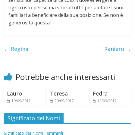
sensibilità, capacità di calcolo. Vuole emergere a
i
ogni costo per sè ma soprattutto per aiutare i suoi
familiari a beneficiare della sua posizione. Se non è
generosità questa!
←
Regina
Raniero
→
Potrebbe anche interessarti
Lauro
Teresa
Fedra
19/09/2017
20/09/2017
12/09/2017
Significato dei Nomi
Significato dei Nomi Femminili