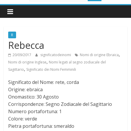
i
g
R
n
Rebecca
i
,
20/09/2017
significatodeinomi
Nomi di origine Ebraica
,
Nomi di origine Inglese
Nomi legati al segno zodiacale del
,
f
Sagittario
Significato dei Nomi Femminili
Significato del Nome: rete, corda
i
Origine: ebraica
Onomastico: 30 Agosto
c
Corrispondenze: Segno Zodiacale del Sagittario
Numero portafortuna: 1
a
Colore: verde
Pietra portafortuna: smeraldo