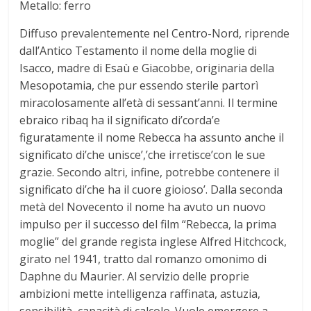
Metallo: ferro
t
Diffuso prevalentemente nel Centro-Nord, riprende
o
dall’Antico Testamento il nome della moglie di
Isacco, madre di Esaù e Giacobbe, originaria della
d
Mesopotamia, che pur essendo sterile partorì
miracolosamente all’età di sessant’anni. Il termine
ebraico ribaq ha il significato di’corda’e
e
figuratamente il nome Rebecca ha assunto anche il
significato di’che unisce’,’che irretisce’con le sue
i
grazie. Secondo altri, infine, potrebbe contenere il
significato di’che ha il cuore gioioso’. Dalla seconda
N
metà del Novecento il nome ha avuto un nuovo
impulso per il successo del film “Rebecca, la prima
o
moglie” del grande regista inglese Alfred Hitchcock,
girato nel 1941, tratto dal romanzo omonimo di
m
Daphne du Maurier. Al servizio delle proprie
ambizioni mette intelligenza raffinata, astuzia,