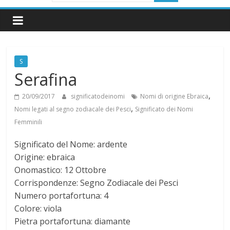
i
g
S
n
Serafina
i
,
20/09/2017
significatodeinomi
Nomi di origine Ebraica
,
Nomi legati al segno zodiacale dei Pesci
Significato dei Nomi
f
Femminili
Significato del Nome: ardente
i
Origine: ebraica
Onomastico: 12 Ottobre
c
Corrispondenze: Segno Zodiacale dei Pesci
Numero portafortuna: 4
a
Colore: viola
Pietra portafortuna: diamante