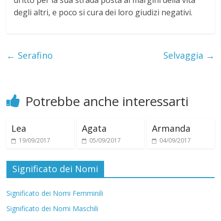
dritto per la sua strada posta ai margini della vita
i
degli altri, e poco si cura dei loro giudizi negativi.
←
Serafino
Selvaggia
→
Potrebbe anche interessarti
Lea
Agata
Armanda
19/09/2017
05/09/2017
04/09/2017
Significato dei Nomi
Significato dei Nomi Femminili
Significato dei Nomi Maschili