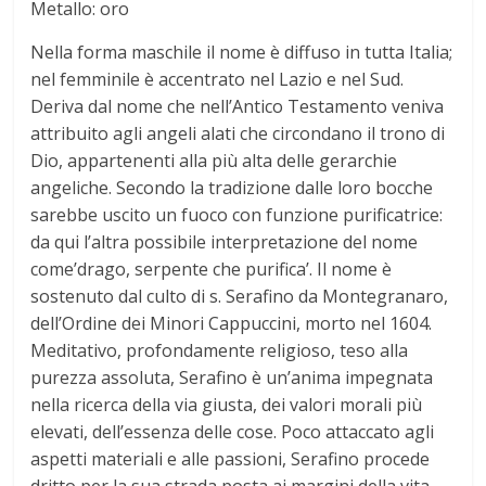
Metallo: oro
t
Nella forma maschile il nome è diffuso in tutta Italia;
o
nel femminile è accentrato nel Lazio e nel Sud.
Deriva dal nome che nell’Antico Testamento veniva
d
attribuito agli angeli alati che circondano il trono di
Dio, appartenenti alla più alta delle gerarchie
angeliche. Secondo la tradizione dalle loro bocche
e
sarebbe uscito un fuoco con funzione purificatrice:
da qui l’altra possibile interpretazione del nome
i
come’drago, serpente che purifica’. Il nome è
sostenuto dal culto di s. Serafino da Montegranaro,
N
dell’Ordine dei Minori Cappuccini, morto nel 1604.
Meditativo, profondamente religioso, teso alla
o
purezza assoluta, Serafino è un’anima impegnata
nella ricerca della via giusta, dei valori morali più
m
elevati, dell’essenza delle cose. Poco attaccato agli
aspetti materiali e alle passioni, Serafino procede