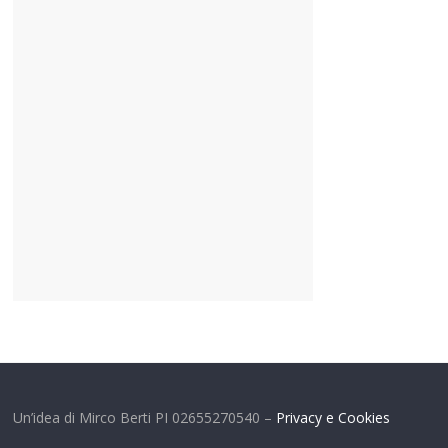
Un’idea di Mirco Berti PI 02655270540 –
Privacy e Cookies