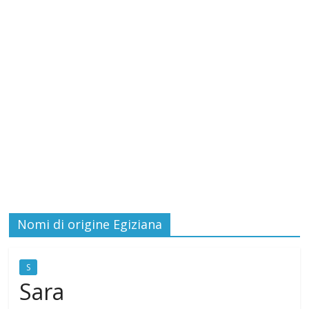
i
c
a
t
o
d
Nomi di origine Egiziana
e
S
Sara
i