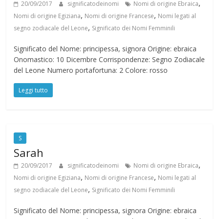
,
20/09/2017
significatodeinomi
Nomi di origine Ebraica
N
,
,
Nomi di origine Egiziana
Nomi di origine Francese
Nomi legati al
,
segno zodiacale del Leone
Significato dei Nomi Femminili
o
Significato del Nome: principessa, signora Origine: ebraica
Onomastico: 10 Dicembre Corrispondenze: Segno Zodiacale
m
del Leone Numero portafortuna: 2 Colore: rosso
Leggi tutto
i
S
Sarah
,
20/09/2017
significatodeinomi
Nomi di origine Ebraica
,
,
Nomi di origine Egiziana
Nomi di origine Francese
Nomi legati al
,
segno zodiacale del Leone
Significato dei Nomi Femminili
Significato del Nome: principessa, signora Origine: ebraica