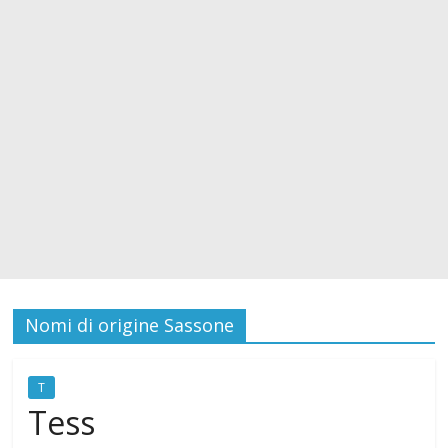
i
c
a
t
o
d
Nomi di origine Sassone
e
T
Tess
i