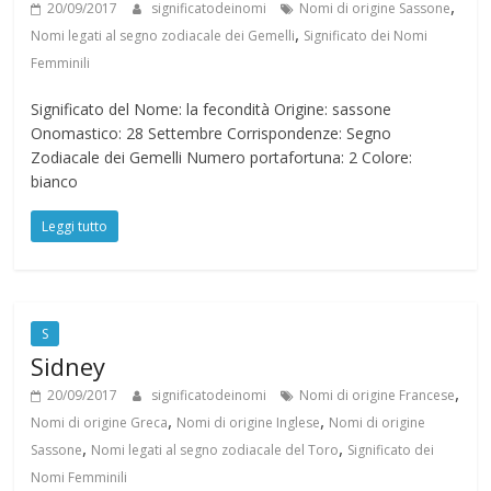
,
20/09/2017
significatodeinomi
Nomi di origine Sassone
N
,
Nomi legati al segno zodiacale dei Gemelli
Significato dei Nomi
Femminili
o
Significato del Nome: la fecondità Origine: sassone
Onomastico: 28 Settembre Corrispondenze: Segno
m
Zodiacale dei Gemelli Numero portafortuna: 2 Colore:
bianco
i
Leggi tutto
S
Sidney
,
20/09/2017
significatodeinomi
Nomi di origine Francese
,
,
Nomi di origine Greca
Nomi di origine Inglese
Nomi di origine
,
,
Sassone
Nomi legati al segno zodiacale del Toro
Significato dei
Nomi Femminili