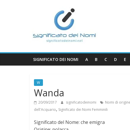
Salta
S
al
contenuto
i
g
n
SIGNIFICATO DEI NOMI
A
B
C
D
E
i
W
f
Wanda
20/09/2017
significatodeinomi
Nomi di origin
i
,
dell'Acquario
Significato dei Nomi Femminili
c
Significato del Nome: che emigra
Origine: polacca