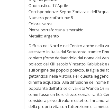
a
Onomastico: 17 Aprile
Corrispondenze: Segno Zodiacale dell’Acqua
t
Numero portafortuna: 8
Colore: verde
Pietra portafortuna: smeraldo
o
Metallo: argento
d
Diffuso nel Nord e nel Centro anche nella var
attestato in Italia dal Settecento tramite l’i
e
coniato (forse derivandolo dal nome dei Van
polacco del XIII secolo Vincenzo Kablubek e 
sull’origine del popolo polacco, la figlia de
i
gettandosi nella Vistola. Per questa leggenda
di’ninfa acquatica’. Alla diffusione del nome 
N
popolarità dell’attrice di varietà Wanda Osiri
come fosse un fiore di eccezionale rarità. Cer
o
considera privo di valore estetico. Innamorata
della propria vita con l’attenzione e la metic