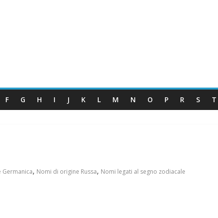
F
G
H
I
J
K
L
M
N
O
P
R
S
T
,
,
e Germanica
Nomi di origine Russa
Nomi legati al segno zodiacale