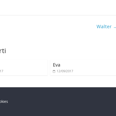
Walter
ti
Eva
017
12/09/2017
okies