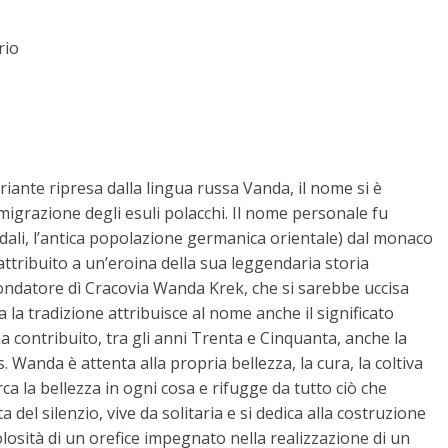
rio
iante ripresa dalla lingua russa Vanda, il nome si è
mmigrazione degli esuli polacchi. Il nome personale fu
dali, l’antica popolazione germanica orientale) dal monaco
attribuito a un’eroina della sua leggendaria storia
l fondatore dì Cracovia Wanda Krek, che si sarebbe uccisa
 la tradizione attribuisce al nome anche il significato
ha contribuito, tra gli anni Trenta e Cinquanta, anche la
s. Wanda è attenta alla propria bellezza, la cura, la coltiva
ca la bellezza in ogni cosa e rifugge da tutto ciò che
 del silenzio, vive da solitaria e si dedica alla costruzione
olosità di un orefice impegnato nella realizzazione di un