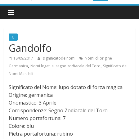
i
g
G
n
Gandolfo
i
18/09/2017
significatodeinomi
Nomi di origine
,
,
Germanica
Nomi legati al segno zodiacale del Toro
Significato dei
f
Nomi Maschili
Significato del Nome: lupo dotato di forza magica
i
Origine: germanica
Onomastico: 3 Aprile
c
Corrispondenze: Segno Zodiacale del Toro
Numero portafortuna: 7
a
Colore: blu
Pietra portafortuna: rubino