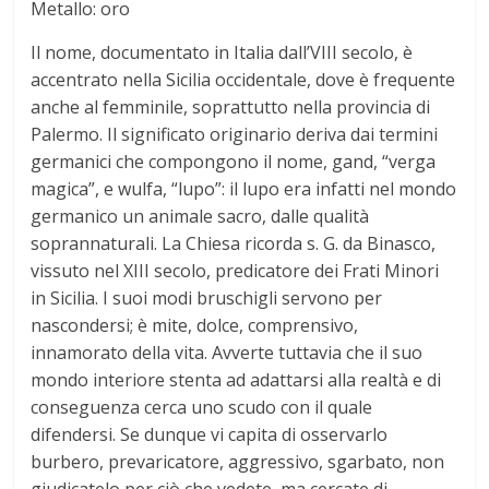
Metallo: oro
t
Il nome, documentato in Italia dall’VIII secolo, è
o
accentrato nella Sicilia occidentale, dove è frequente
anche al femminile, soprattutto nella provincia di
d
Palermo. Il significato originario deriva dai termini
germanici che compongono il nome, gand, “verga
magica”, e wulfa, “lupo”: il lupo era infatti nel mondo
e
germanico un animale sacro, dalle qualità
soprannaturali. La Chiesa ricorda s. G. da Binasco,
i
vissuto nel XIII secolo, predicatore dei Frati Minori
in Sicilia. I suoi modi bruschigli servono per
N
nascondersi; è mite, dolce, comprensivo,
innamorato della vita. Avverte tuttavia che il suo
o
mondo interiore stenta ad adattarsi alla realtà e di
conseguenza cerca uno scudo con il quale
m
difendersi. Se dunque vi capita di osservarlo
burbero, prevaricatore, aggressivo, sgarbato, non