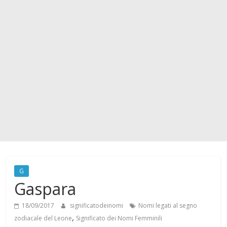
i
c
a
t
o
d
G
Gaspara
e
18/09/2017
significatodeinomi
Nomi legati al segno
i
,
zodiacale del Leone
Significato dei Nomi Femminili