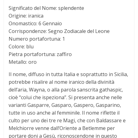
N
Significato del Nome: splendente
Origine: iranica
Onomastico: 6 Gennaio
o
Corrispondenze: Segno Zodiacale del Leone
Numero portafortuna: 1
m
Colore: blu
Pietra portafortuna: zaffiro
i
Metallo: oro
Il nome, diffuso in tutta Italia e soprattutto in Sicilia,
potrebbe risalire al nome iranico della divinità
dell’aria, Wayna, o alla parola sanscrita gathaspic,
cioè “colui che ispeziona”. Si presenta anche nelle
varianti Gasparre, Gasparo, Gaspero, Gasparino,
tutte in uso anche al femminile. Il nome riflette il
culto per uno dei tre re Magi, che con Baldassare e
Melchiorre venne dall’Oriente a Betlemme per
portare doni a Gesù, riconoscendone in questo