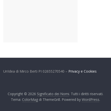
Un’idea di Mirco Berti PI 02655270540 –
Privacy e Cookies
Copyright © 2026
Significato dei Nomi
. Tutti i diritti riservati.
Tema:
ColorMag
di ThemeGrill. Powered by
WordPress
.